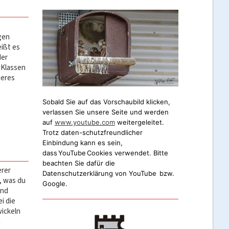
gen
eißt es
der
 Klassen
deres
Sobald Sie auf das Vorschaubild klicken, 
verlassen Sie unsere Seite und werden 
auf 
www.youtube.com
 weitergeleitet. 
Trotz daten-schutzfreundlicher 
Einbindung kann es sein, 
dass YouTube Cookies verwendet. Bitte 
beachten Sie dafür die 
erer
Datenschutzerklärung von YouTube  bzw. 
, was du
Google.
und
i die
wickeln
n