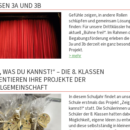
SEN 3A UND 3B
Gefühle zeigen, in andere Rollen
schlüpfen und gemeinsam Lösun
finden: Für unsere Drittklässler h
aktuell „Bühne frei!“. Im Rahmen 
Begabungsförderung erleben die
3a und 3b derzeit ein ganz beson
Projekt.
> mehr
, WAS DU KANNST!“ – DIE 8. KLASSEN
ENTIEREN IHRE PROJEKTE DER
LGEMEINSCHAFT
In diesem Schuljahr findet an uns
Schule erstmals das Projekt „Zeig
kannst!“ statt. Die Schülerinnen 
Schüler der 8. Klassen hatten dabe
Möglichkeit, eigene Ideen zu ent
und diese selbstständig in kleine