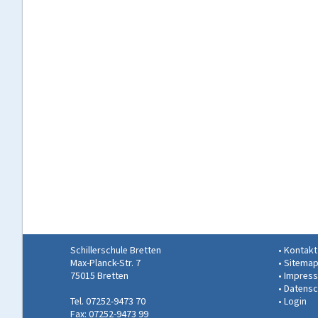
Schillerschule Bretten
Kontakt
Max-Planck-Str. 7
Sitema
75015 Bretten
Impres
Datensc
Tel. 07252-9473 70
Login
Fax: 07252-9473 99