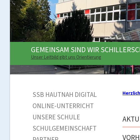
GEMEINSAM SIND WIR SCHILLERS
Unser Leitbild gibt uns Orientierung
Herzlic
SSB HAUTNAH DIGITAL
ONLINE-UNTERRICHT
UNSERE SCHULE
AKTU
SCHULGEMEINSCHAFT
VORH
PARTNER