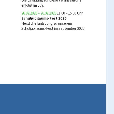
Die Einladung für diese Veranstaltung
erfolgt im Juli.
26.09.2026 – 26.09.2026
11:00 – 15:00 Uhr
Schuljubiläums-Fest 2026
Herzliche Einladung zu unserem
Schuljubiläums-Fest im September 2026!
aaaaaa
aaaaaa
aaaaaa
aaaaaa
aaaaa
aaa